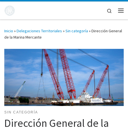
Saltar al contenido
Search
Me
Inicio
»
Delegaciones Territoriales
»
Sin categoría
»
Dirección General
de la Marina Mercante
SIN CATEGORÍA
Dirección General de la