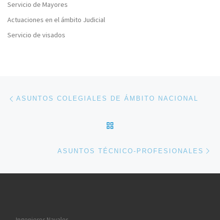
Servicio de Mayores
Actuaciones en el ámbito Judicial
Servicio de visados
Navegación de entradas
Entrada anterior
ASUNTOS COLEGIALES DE ÁMBITO NACIONAL
VOLVER A LA LISTA DE 
En
ASUNTOS TÉCNICO-PROFESIONALES
Ingenieros Navales