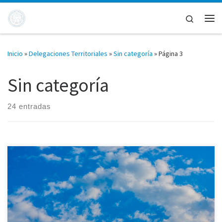
Saltar al contenido
Search
Me
Inicio
»
Delegaciones Territoriales
»
Sin categoría
»
Página 3
Sin categoría
24 entradas
Durante el 2015 la Comisión no tuvo ninguna actividad