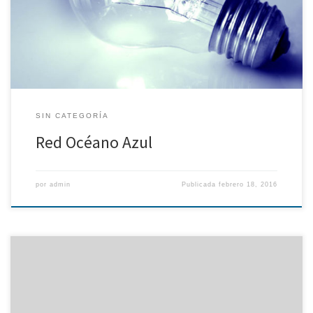
estratégico europeo lanzó un Servicio de Apoyo al Emprendedor
(SAE) orientado a promover un ecosistema de emprendimiento
marítimo que […]
SIN CATEGORÍA
Red Océano Azul
por
admin
Publicada
febrero 18, 2016
Las actividades realizadas por Maritime Jobs HR Consulting han
pivotado alrededor de los siguientes ejes de actuación: