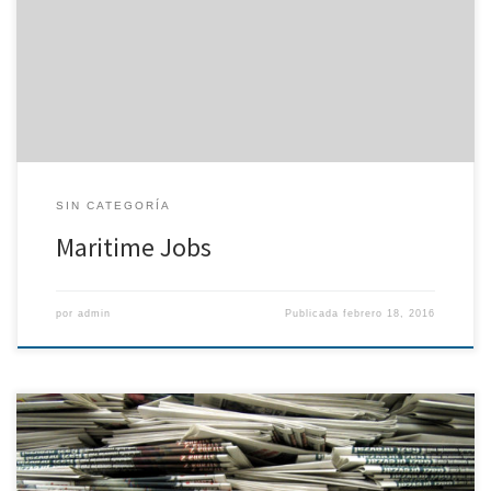
Incrementar la visibilidad y conocimiento de la Marca Perfeccionar
la propuesta de valor frente a usuarios (candidatos) y clientes.
Aumentar el número de clientes y usuarios de la web Lanzamiento
y potenciación de […]
SIN CATEGORÍA
Maritime Jobs
por
admin
Publicada
febrero 18, 2016
Siguen en marcha las fichas de buques en la nueva página web,