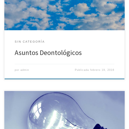
SIN CATEGORÍA
Asuntos Deontológicos
por
admin
Publicada
febrero 19, 2016
Misión y Objetivos En 2015, el Colegio Oficial de Ingenieros
Navales y Oceánicos (COIN) con el objetivo de fomentar la
Industria Marítima y el apoyo a los emprendedores en este sector