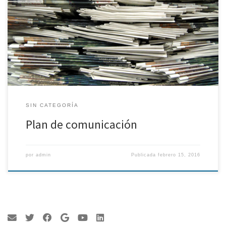
actualizándose semanalmente. Además, se preparó el concurso
de “Buque Destacado de 2014” que se votó durante 2014. El
premio se anunció en las festividades de la Virgen del Carmen y se
entregó durante la celebración del 54º Congreso […]
SIN CATEGORÍA
Plan de comunicación
por
admin
Publicada
febrero 15, 2016