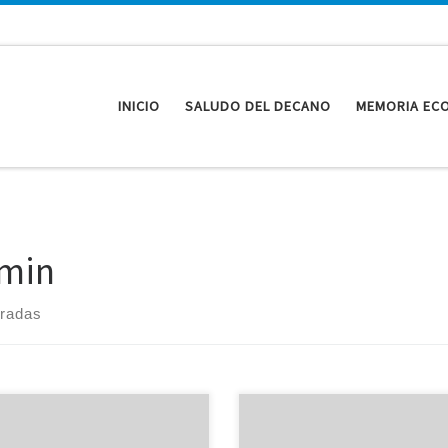
INICIO
SALUDO DEL DECANO
MEMORIA EC
min
tradas
s Territoriales No se ha
En 2015 la Delegación Territorial
brado ninguna Junta de
cumplido la agenda prevista y es