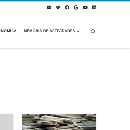
Search
ONÓMICA
MEMORIA DE ACTIVIDADES
 ha
Siguen en marcha las fichas de
 de
buques en la nueva página web,